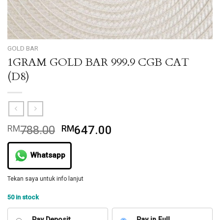
GOLD BAR
1GRAM GOLD BAR 999.9 CGB CAT
(D8)
Original
Current
RM
788.00
RM
647.00
price
price
was:
is:
Whatsapp
RM788.00.
RM647.00.
Tekan saya untuk info lanjut
50 in stock
Pay Deposit
Pay in Full