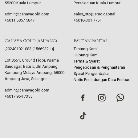
55200 Kuala Lumpur.
Persekutuan Kuala Lumpur.
admin@cahayagold.com
sales_stp@emc.capital
+6011 5857 5847
+6010-301 7751
CAHAYA GOLD (AMPANG)
PAUTAN PANTAS
[202401021083 (1566932H)]
Tentang Kami
Hubungi Kami
Lot 8661, Ground Floor, Wisma
Terma & Syarat
Saudagar, Batu 5, Jln Ampang,
Pengeposan & Penghantaran
Kampung Melayu Ampang, 68000
Syarat Pengembalian
Ampang Jaya, Selangor.
Notis Perlindungan Data Peribadi
admin@cahayagold.com
+6017 964 7355